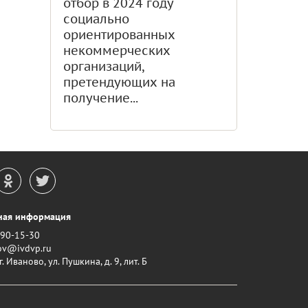
отбор в 2024 году
социально
ориентированных
некоммерческих
организаций,
претендующих на
получение...
ная информация
290-15-30
ov@ivdvp.ru
. Иваново, ул. Пушкина, д. 9, лит. Б