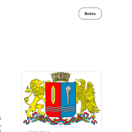
Войти
х
,
х