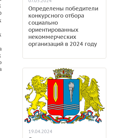
07.05.2024
х
Определены победители
о
конкурсного отбора
х
социально
ориентированных
х
некоммерческих
организаций в 2024 году
а
х
ю
а
19.04.2024