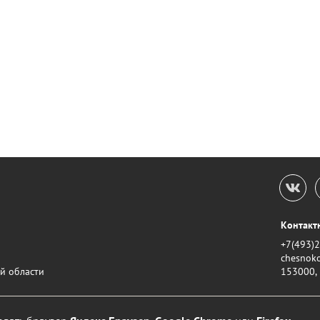
Контакт
+7(493)
chesnok
й области
153000, г